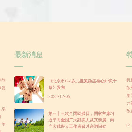
最新消息
复教
机
《北京市0-6岁儿童孤独症核心知识十
条》发布
康复
教
集
2023-12-05
力
，采
教
第三十三次全国助残日，国家主席习
行
近平向全国广大残疾人及其亲属，向
、美
广大残疾人工作者致以亲切问候
升，