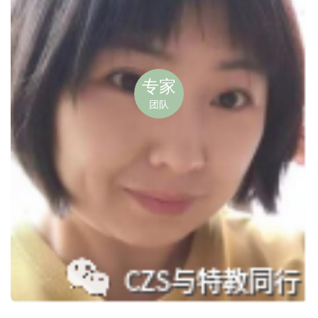
专家
团队