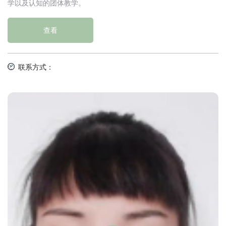
学以及认知的团体教学。
查看
联系方式：