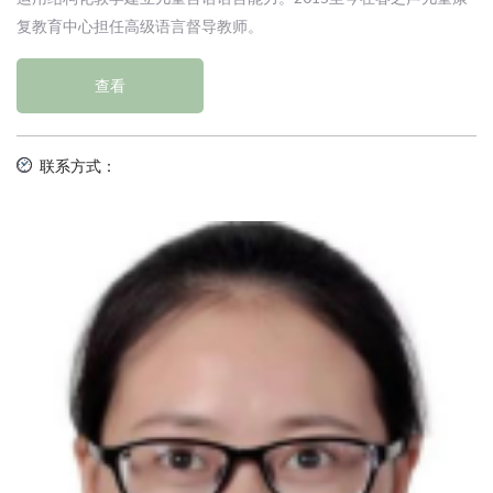
复教育中心担任高级语言督导教师。
查看
联系方式：