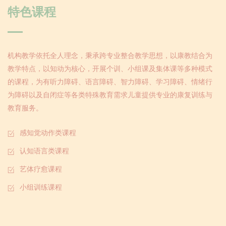
特色课程
机构教学依托全人理念，秉承跨专业整合教学思想，以康教结合为
教学特点，以知动为核心，开展个训、小组课及集体课等多种模式
的课程，为有听力障碍、语言障碍、智力障碍、学习障碍、情绪行
为障碍以及自闭症等各类特殊教育需求儿童提供专业的康复训练与
教育服务。
感知觉动作类课程
认知语言类课程
艺体疗愈课程
小组训练课程