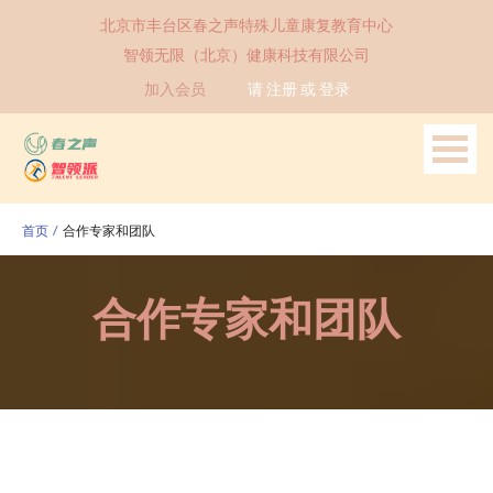
北京市丰台区春之声特殊儿童康复教育中心
智领无限（北京）健康科技有限公司
加入会员
请
注册
或
登录
首页
合作专家和团队
合作专家和团队