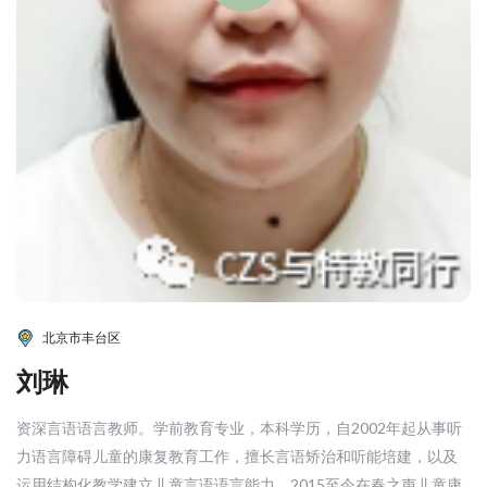
北京市丰台区
刘琳
资深言语语言教师。学前教育专业，本科学历，自2002年起从事听
力语言障碍儿童的康复教育工作，擅长言语矫治和听能培建，以及
运用结构化教学建立儿童言语语言能力。2015至今在春之声儿童康