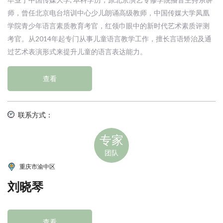
师，曾任北京电台培训中心少儿朗诵高级教师，中国传媒大学凤凰
学院青少年语言素质教育考官，红领巾眼中的新时代艺术素质评测
考官。从2014年起专门从事儿童语言教学工作，擅长言语矫治及通
过艺术表演形式来提升儿童的语言表达能力。
查看
联系方式：
专家
团队
重庆市渝中区
刘晓琴
查看