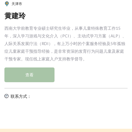
天津市
黄建玲
西南大学前教育专业硕士研究生毕业，从事儿童特殊教育工作15
年，深入学习游戏与文化介入（PCI）、主动式学习方案（ALP）、
人际关系发展疗法（RDI），有上万小时的个案服务经验及5年孤独
症儿童家庭干预指导经验，是非常资深的发育行为问题儿童及家庭
干预专家。现任线上家庭入户支持教学督导。
查看
联系方式：