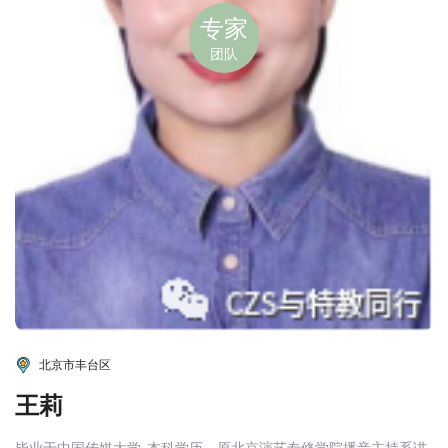
专家
团队
北京市丰台区
王莉
毕业于中国传媒大学, 本科学历，原北京演艺专修学院播音主持系讲