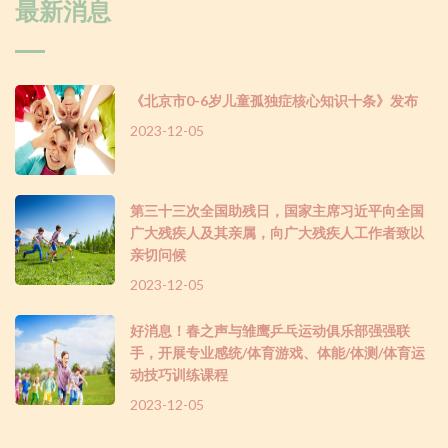
最新消息
《北京市0-6岁儿童孤独症核心知识十条》发布
2023-12-05
第三十三次全国助残日，国家主席习近平向全国
广大残疾人及其亲属，向广大残疾人工作者致以
亲切问候
2023-12-05
好消息！春之声与雏鹰乒乓运动俱乐部强强联
手，开展专业感统/体育游戏、体能/体测/体育运
动技巧训练课程
2023-12-05