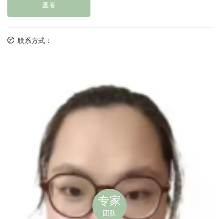
查看
联系方式：
专家
团队