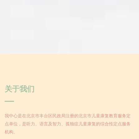
关于我们
我中心是在北京市丰台区民政局注册的北京市儿童康复教育服务定
点单位，是听力、语言及智力、孤独症儿童康复的综合性定点服务
机构。