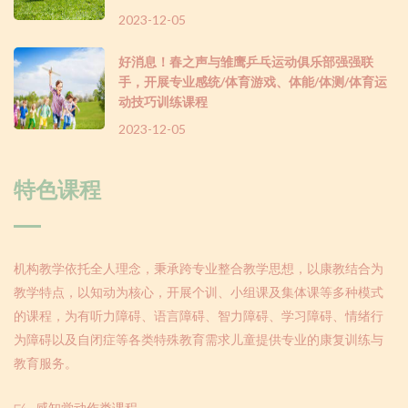
2023-12-05
好消息！春之声与雏鹰乒乓运动俱乐部强强联
手，开展专业感统/体育游戏、体能/体测/体育运
动技巧训练课程
2023-12-05
特色课程
机构教学依托全人理念，秉承跨专业整合教学思想，以康教结合为
教学特点，以知动为核心，开展个训、小组课及集体课等多种模式
的课程，为有听力障碍、语言障碍、智力障碍、学习障碍、情绪行
为障碍以及自闭症等各类特殊教育需求儿童提供专业的康复训练与
教育服务。
感知觉动作类课程